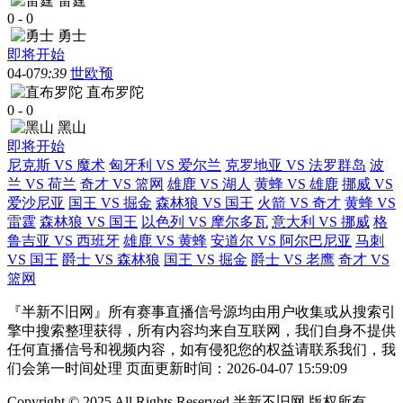
雷霆
0
-
0
勇士
即将开始
04-07
9:39
世欧预
直布罗陀
0
-
0
黑山
即将开始
尼克斯 VS 魔术
匈牙利 VS 爱尔兰
克罗地亚 VS 法罗群岛
波
兰 VS 荷兰
奇才 VS 篮网
雄鹿 VS 湖人
黄蜂 VS 雄鹿
挪威 VS
爱沙尼亚
国王 VS 掘金
森林狼 VS 国王
火箭 VS 奇才
黄蜂 VS
雷霆
森林狼 VS 国王
以色列 VS 摩尔多瓦
意大利 VS 挪威
格
鲁吉亚 VS 西班牙
雄鹿 VS 黄蜂
安道尔 VS 阿尔巴尼亚
马刺
VS 国王
爵士 VS 森林狼
国王 VS 掘金
爵士 VS 老鹰
奇才 VS
篮网
『半新不旧网』所有赛事直播信号源均由用户收集或从搜索引
擎中搜索整理获得，所有内容均来自互联网，我们自身不提供
任何直播信号和视频内容，如有侵犯您的权益请联系我们，我
们会第一时间处理 页面更新时间：2026-04-07 15:59:09
Copyright © 2025 All Rights Reserved 半新不旧网 版权所有