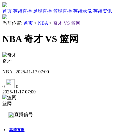
首页
英超直播
足球直播
篮球直播
英超录像
英超资讯
当前位置:
首页
>
NBA
>
奇才 VS 篮网
NBA 奇才 VS 篮网
奇才
NBA | 2025-11-17 07:00
0
0
2025-11-17 07:00
篮网
直播信号
高清直播