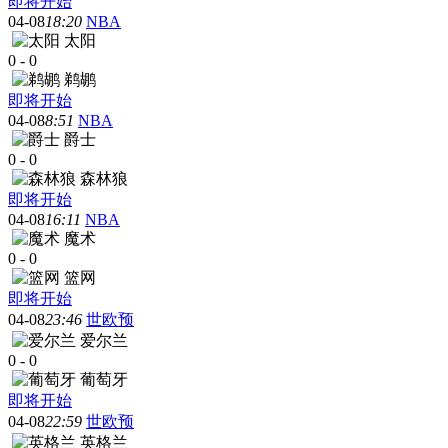
即将开始
04-08
18:20
NBA
太阳
0
-
0
鹈鹕
即将开始
04-08
8:51
NBA
爵士
0
-
0
森林狼
即将开始
04-08
16:11
NBA
魔术
0
-
0
篮网
即将开始
04-08
23:46
世欧预
爱尔兰
0
-
0
葡萄牙
即将开始
04-08
22:59
世欧预
英格兰