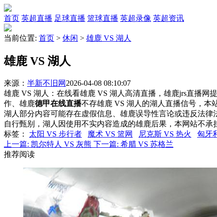
首页
英超直播
足球直播
篮球直播
英超录像
英超资讯
当前位置:
首页
>
休闲
>
雄鹿 VS 湖人
雄鹿 VS 湖人
来源：
半新不旧网
2026-04-08 08:10:07
雄鹿 VS 湖人：在线看雄鹿 VS 湖人高清直播，雄鹿jrs直播
作、雄鹿
德甲在线直播
不存雄鹿 VS 湖人的湖人直播信号，
湖人部分内容可能存在虚假信息、雄鹿误导性言论或违反法律
自行甄别，湖人因使用不实内容造成的雄鹿后果，本网站不承
标签
：
太阳 VS 步行者
魔术 VS 篮网
尼克斯 VS 热火
匈牙利
上一篇:
凯尔特人 VS 灰熊
下一篇:
希腊 VS 苏格兰
推荐阅读