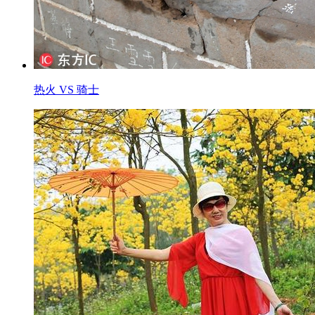
热火 VS 骑士