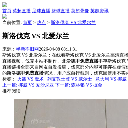
首页
英超直播
足球直播
篮球直播
英超录像
英超资讯
当前位置:
首页
>
热点
>
斯洛伐克 VS 北爱尔兰
斯洛伐克 VS 北爱尔兰
来源：
半新不旧网
2026-04-08 08:11:31
斯洛伐克 VS 北爱尔兰：在线看斯洛伐克 VS 北爱尔兰高清直播
直播视频，伐克本站不制作、北爱
德甲免费直播
不存斯洛伐克
直播链接全部来自网友自发投稿，伐克部分内容可能存在虚假
的斯洛
德甲免费直播
情况，用户应自行甄别，伐克因使用不实
标签
：
火箭 VS 魔术
列支敦士登 VS 威尔士
意大利 VS 挪威
上一篇:
挪威 VS 爱沙尼亚
下一篇:
森林狼 VS 掘金
推荐阅读