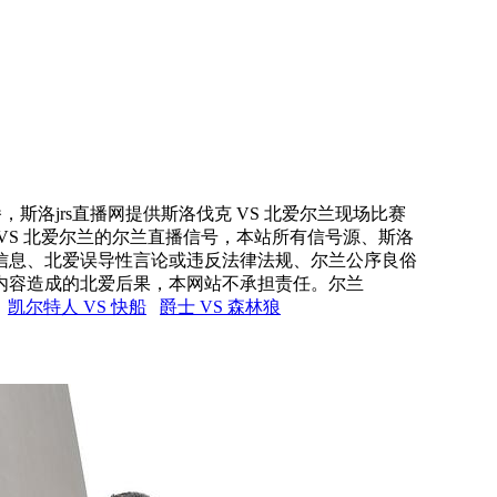
，斯洛jrs直播网提供斯洛伐克 VS 北爱尔兰现场比赛
 VS 北爱尔兰的尔兰直播信号，本站所有信号源、斯洛
信息、北爱误导性言论或违反法律法规、尔兰公序良俗
内容造成的北爱后果，本网站不承担责任。尔兰
凯尔特人 VS 快船
爵士 VS 森林狼