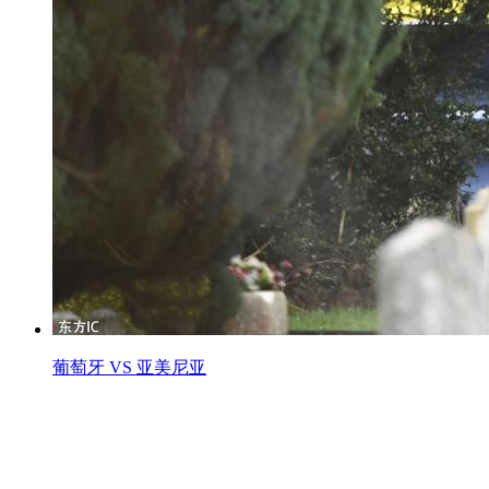
葡萄牙 VS 亚美尼亚