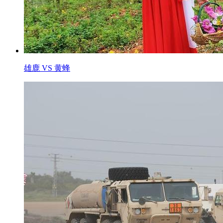
雄鹿 VS 黄蜂