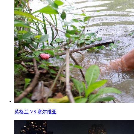
英格兰 VS 塞尔维亚