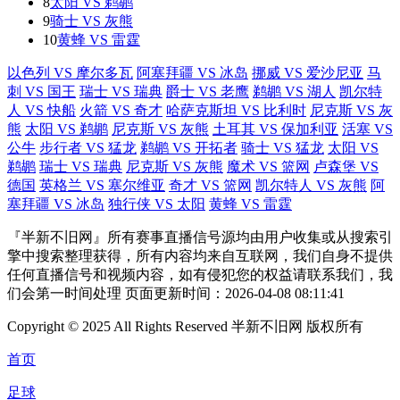
8
太阳 VS 鹈鹕
9
骑士 VS 灰熊
10
黄蜂 VS 雷霆
以色列 VS 摩尔多瓦
阿塞拜疆 VS 冰岛
挪威 VS 爱沙尼亚
马
刺 VS 国王
瑞士 VS 瑞典
爵士 VS 老鹰
鹈鹕 VS 湖人
凯尔特
人 VS 快船
火箭 VS 奇才
哈萨克斯坦 VS 比利时
尼克斯 VS 灰
熊
太阳 VS 鹈鹕
尼克斯 VS 灰熊
土耳其 VS 保加利亚
活塞 VS
公牛
步行者 VS 猛龙
鹈鹕 VS 开拓者
骑士 VS 猛龙
太阳 VS
鹈鹕
瑞士 VS 瑞典
尼克斯 VS 灰熊
魔术 VS 篮网
卢森堡 VS
德国
英格兰 VS 塞尔维亚
奇才 VS 篮网
凯尔特人 VS 灰熊
阿
塞拜疆 VS 冰岛
独行侠 VS 太阳
黄蜂 VS 雷霆
『半新不旧网』所有赛事直播信号源均由用户收集或从搜索引
擎中搜索整理获得，所有内容均来自互联网，我们自身不提供
任何直播信号和视频内容，如有侵犯您的权益请联系我们，我
们会第一时间处理 页面更新时间：2026-04-08 08:11:41
Copyright © 2025 All Rights Reserved 半新不旧网 版权所有
首页
足球