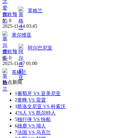
英格兰
世欧预
0
-
0
2025-11-14 03:45
塞尔维亚
阿尔巴尼亚
世欧预
0
-
0
2025-11-17 01:00
英格兰
热点新闻
1
葡萄牙 VS 亚美尼亚
2
黄蜂 VS 雷霆
3
斯洛文尼亚 VS 科索沃
4
76人 VS 凯尔特人
5
独行侠 VS 快船
6
雄鹿 VS 湖人
7
法国 VS 乌克兰