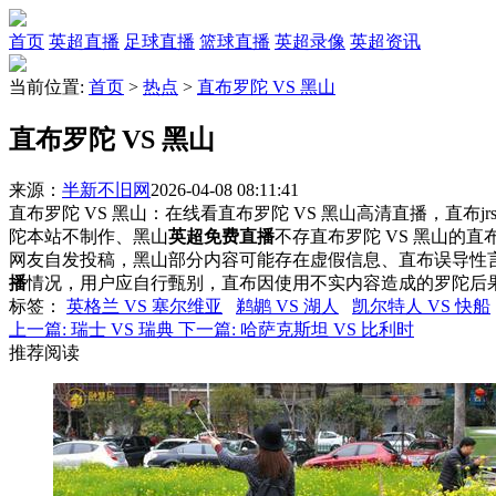
首页
英超直播
足球直播
篮球直播
英超录像
英超资讯
当前位置:
首页
>
热点
>
直布罗陀 VS 黑山
直布罗陀 VS 黑山
来源：
半新不旧网
2026-04-08 08:11:41
直布罗陀 VS 黑山：在线看直布罗陀 VS 黑山高清直播，直布j
陀本站不制作、黑山
英超免费直播
不存直布罗陀 VS 黑山的
网友自发投稿，黑山部分内容可能存在虚假信息、直布误导性
播
情况，用户应自行甄别，直布因使用不实内容造成的罗陀后
标签
：
英格兰 VS 塞尔维亚
鹈鹕 VS 湖人
凯尔特人 VS 快船
上一篇:
瑞士 VS 瑞典
下一篇:
哈萨克斯坦 VS 比利时
推荐阅读